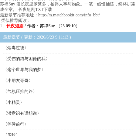
苏禕Suy 漫长夜里梦繁多，拾得人事与物象。一笔一线慢铺陈，终将拼凑
成全章。 长夜短剧TXT下载
最新章节推荐地址：http://m.matchbookit.com/info_bbt/
类似推荐阅读：
1、
长夜短剧
/ 作者：苏禕Suy （23 09:10）
最新章节 ( 更新：2026/6/23 9:11:13 )
〈烟毒过後〉
〈受伤的猫与困倦的我〉
〈这个世界与我的梦〉
〈小朋友哥哥〉
〈气氛压抑的路〉
〈小精灵〉
〈潜意识有话想说〉
〈等候前行〉
〈压线〉