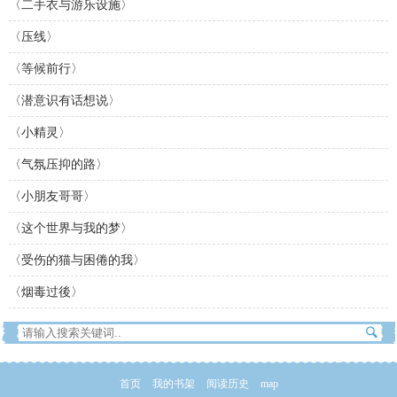
〈二手衣与游乐设施〉
〈压线〉
〈等候前行〉
〈潜意识有话想说〉
〈小精灵〉
〈气氛压抑的路〉
〈小朋友哥哥〉
〈这个世界与我的梦〉
〈受伤的猫与困倦的我〉
〈烟毒过後〉
首页
我的书架
阅读历史
map