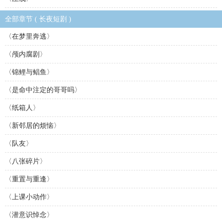
全部章节 ( 长夜短剧 )
〈在梦里奔逃〉
〈颅内腐剧〉
〈锦鲤与鲳鱼〉
〈是命中注定的哥哥吗〉
〈纸箱人〉
〈新邻居的烦恼〉
〈队友〉
〈八张碎片〉
〈重置与重逢〉
〈上课小动作〉
〈潜意识悼念〉