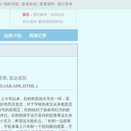
ed
我的书架
|
查看短信
|
查看资料
|
退出登录
留言：
通过邮件
、
站内短信
积分规则
解决跳到别的站
仙侠小说
阅读记录
荐票
,
直达底部
JAR,APK,HTML )
， 上大学以来，杜刚和其他大学生一样，原
好色而且变态，对于学校的美女从来都是意
18号的星期五，杜刚收到了他表哥杜洋的邮
停过。杜刚搓搓手迫不及待的想看看这次表
小无力，希望这次能长点。” 杜刚一边想着
，手机屏幕上只有标一个轮回眼的图案，手