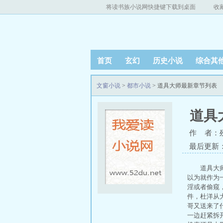
将读书族小说网快捷键下载到桌面
收
首页
玄幻
历史小说
综合其
文窗小说
>
都市小说
> 道具大师最新章节列表
道具
作 者：
最后更新：20
道具大
以为就作为
淫或者偷窥
件，杜洋从
哥又送来了
一边赶紧拆