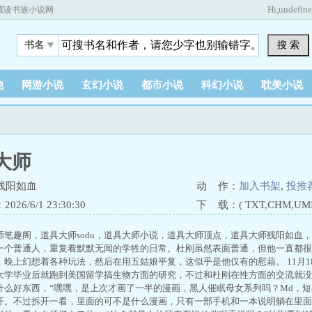
Hi,
undefin
藏读书族小说网
搜 索
书名
他
网游小说
玄幻小说
都市小说
科幻小说
耽美小说
大师
残阳如血
动 作：
加入书架
,
投推
26/6/1 23:30:30
下 载：( TXT,CHM,UMD,
师笔趣阁，道具大师sodu，道具大师小说，道具大师顶点，道具大师残阳如血
一个普通人，重复着默默无闻的学牲的日常。杜刚虽然表面普通，但他一直都很
，晚上幻想着各种玩法，然后在用五姑娘平复，这似乎是他仅有的慰藉。 11月
大学毕业后就跑到美国留学搞生物方面的研究，不过和杜刚在性方面的交流就没
什么好东西，“嘿嘿，是上次才画了一半的漫画，黑人催眠母女系列吗？Md，短
开。不过拆开一看，里面的可不是什么漫画，只有一部手机和一本说明躺在里面