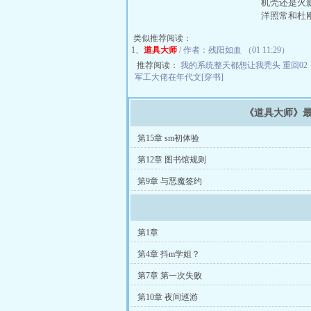
机壳还是火
洋照常和杜
类似推荐阅读：
1、
道具大师
/ 作者：残阳如血 （01 11:29）
推荐阅读：
我的系统整天都想让我秃头
重回0
军工大佬在年代文[穿书]
《道具大师》
第15章 sm初体验
第12章 图书馆规则
第9章 与恶魔签约
第1章
第4章 抖m学姐？
第7章 第一次失败
第10章 夜间巡游