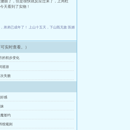
就傻眼了，但是很快就反应过来了，上周杜
今天看到了实物！
动，弟弟已成年了！
上山十五天，下山既无敌
医婿
即可实时查看。）
新月的初步变化
夜间巡游
一次失败
刷好感
姐妹
恶魔签约
图书馆规则