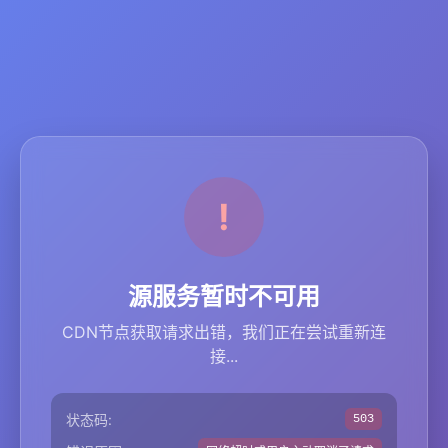
源服务暂时不可用
CDN节点获取请求出错，我们正在尝试重新连
接...
状态码:
503