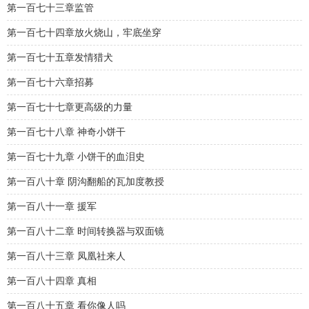
第一百七十三章监管
第一百七十四章放火烧山，牢底坐穿
第一百七十五章发情猎犬
第一百七十六章招募
第一百七十七章更高级的力量
第一百七十八章 神奇小饼干
第一百七十九章 小饼干的血泪史
第一百八十章 阴沟翻船的瓦加度教授
第一百八十一章 援军
第一百八十二章 时间转换器与双面镜
第一百八十三章 凤凰社来人
第一百八十四章 真相
第一百八十五章 看你像人吗