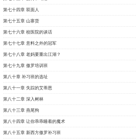
第七十四章 双面人
第七十五章 山寨货
第七十六章 校医院的谈话
第七十七章 意料之外的冠军
第七十八章 老妈要重出江湖？
第七十九章 傲罗培训班
第八十章 补习班的选址
第八十一章 失踪的艾蒂恩
第八十二章 深入树林
第八十三章 燕尾狗
第八十四章 让你乖乖睡着的魔术
第八十五章 新西方傲罗补习班