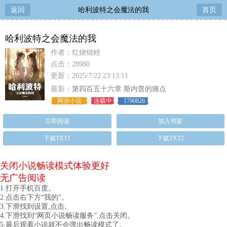
返回
哈利波特之会魔法的我
首页
哈利波特之会魔法的我
作者：红烧锦鲤
点击：28980
更新：2025/7/22 23:13:11
最新：
第四百五十六章 斯内普的痛点
网游小说
连载中
1790826
立即阅读
加入书架
下载TXT1
下载TXT2
关闭小说畅读模式体验更好
无广告阅读
1.打开手机百度。
2.点击右下方“我的”。
3.下滑找到设置,点击。
4.下滑找到“网页小说畅读服务”,点击关闭。
5.最后观看小说就不会弹出畅读模式了。