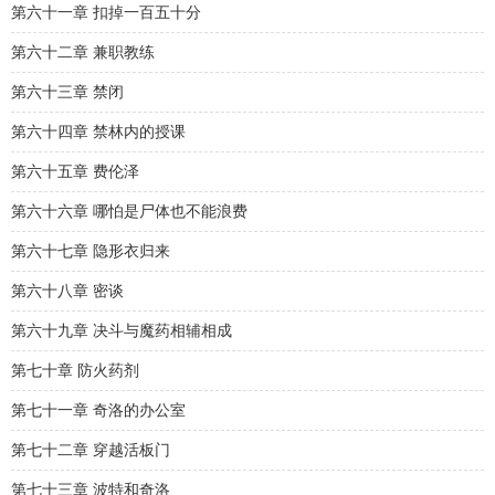
第六十一章 扣掉一百五十分
第六十二章 兼职教练
第六十三章 禁闭
第六十四章 禁林内的授课
第六十五章 费伦泽
第六十六章 哪怕是尸体也不能浪费
第六十七章 隐形衣归来
第六十八章 密谈
第六十九章 决斗与魔药相辅相成
第七十章 防火药剂
第七十一章 奇洛的办公室
第七十二章 穿越活板门
第七十三章 波特和奇洛