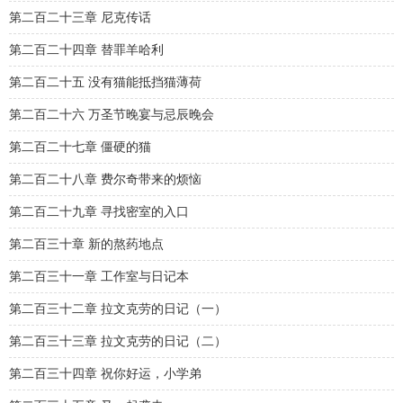
第二百二十三章 尼克传话
第二百二十四章 替罪羊哈利
第二百二十五 没有猫能抵挡猫薄荷
第二百二十六 万圣节晚宴与忌辰晚会
第二百二十七章 僵硬的猫
第二百二十八章 费尔奇带来的烦恼
第二百二十九章 寻找密室的入口
第二百三十章 新的熬药地点
第二百三十一章 工作室与日记本
第二百三十二章 拉文克劳的日记（一）
第二百三十三章 拉文克劳的日记（二）
第二百三十四章 祝你好运，小学弟