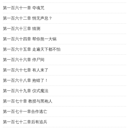
第一百六十一章 夺魂咒
第一百六十二章 悄无声息？
第一百六十三章 猜测
第一百六十四章 帮你熬一大锅
第一百六十五章 走遍天下都不怕
第一百六十六章 停尸间
第一百六十七章 有人来了
第一百六十八章 抱错了！
第一百六十九章 仪式魔法
第一百七十章 教授与黑袍人
第一百七十一章合作逃亡
第一百七十二章后有追兵