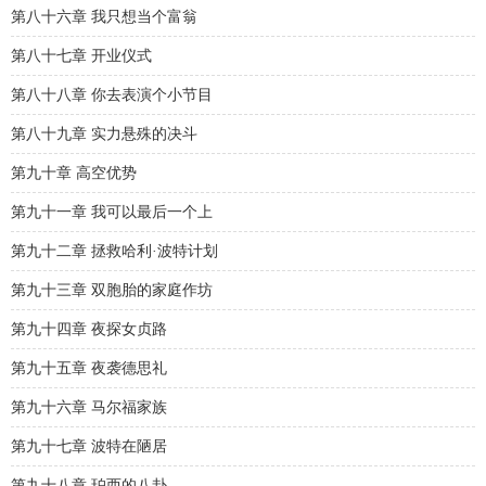
第八十六章 我只想当个富翁
第八十七章 开业仪式
第八十八章 你去表演个小节目
第八十九章 实力悬殊的决斗
第九十章 高空优势
第九十一章 我可以最后一个上
第九十二章 拯救哈利·波特计划
第九十三章 双胞胎的家庭作坊
第九十四章 夜探女贞路
第九十五章 夜袭德思礼
第九十六章 马尔福家族
第九十七章 波特在陋居
第九十八章 珀西的八卦