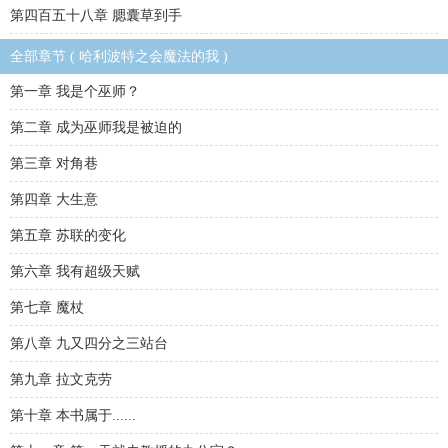
第四百五十八章 腮囊草到手
全部章节 ( 哈利波特之会魔法的我 )
第一章 我是个巫师？
第二章 成为巫师我是被迫的
第三章 对角巷
第四章 大生意
第五章 苏联的变化
第六章 我有超级天赋
第七章 魔杖
第八章 九又四分之三站台
第九章 拉文克劳
第十章 本书属于......