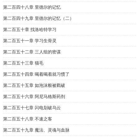
第二百四十八章 里德尔的记忆
第二百四十九章 里德尔的记忆（二）
第二百五十章 找洛哈特学习
第二百五十一章 学习生骨灵
第二百五十二章 三人组的密谋
第二百五十三章 猫毛
第二百五十四章 喝着喝着就习惯了
第二百五十五章 如泡沫般被戳破
第二百五十六章 阿尼马格斯药剂
第二百五十七章 闪电划破乌云
第二百五十八章 不速之客
第二百五十九章 魔法、灵魂与血脉