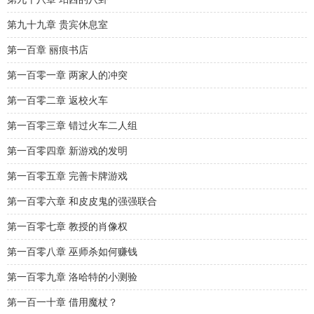
第九十九章 贵宾休息室
第一百章 丽痕书店
第一百零一章 两家人的冲突
第一百零二章 返校火车
第一百零三章 错过火车二人组
第一百零四章 新游戏的发明
第一百零五章 完善卡牌游戏
第一百零六章 和皮皮鬼的强强联合
第一百零七章 教授的肖像权
第一百零八章 巫师杀如何赚钱
第一百零九章 洛哈特的小测验
第一百一十章 借用魔杖？