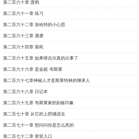
第二百六十章 渡鸦
第二百六十一章 练习
第二百六十二章 洛哈特的小心思
第二百六十三章 遇袭
第二百六十四章 噩耗
第二百六十五章 如果维吉尔真的出事了
第二百六十六章 是金妮·韦斯莱
第二百六十七章神秘人才是斯莱特林的继承人
第二百六十八章 日记本
第二百六十九章 韦斯莱家的刻板印象
第二百七十章 从它的上腭捅进去
第二百七十一章 想问问你是怎么死的
第二百七十二章 密室入口