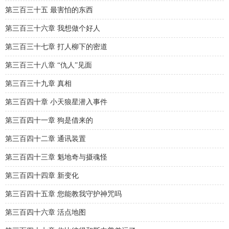
第三百三十五 最害怕的东西
第三百三十六章 我想做个好人
第三百三十七章 打人柳下的密道
第三百三十八章 “仇人”见面
第三百三十九章 真相
第三百四十章 小天狼星潜入事件
第三百四十一章 狗是借来的
第三百四十二章 通讯装置
第三百四十三章 魁地奇与摄魂怪
第三百四十四章 新变化
第三百四十五章 您能教我守护神咒吗
第三百四十六章 活点地图