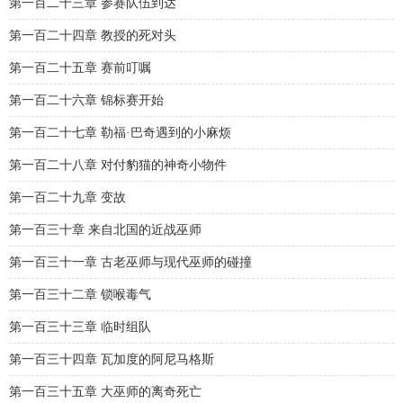
第一百二十三章 参赛队伍到达
第一百二十四章 教授的死对头
第一百二十五章 赛前叮嘱
第一百二十六章 锦标赛开始
第一百二十七章 勒福·巴奇遇到的小麻烦
第一百二十八章 对付豹猫的神奇小物件
第一百二十九章 变故
第一百三十章 来自北国的近战巫师
第一百三十一章 古老巫师与现代巫师的碰撞
第一百三十二章 锁喉毒气
第一百三十三章 临时组队
第一百三十四章 瓦加度的阿尼马格斯
第一百三十五章 大巫师的离奇死亡