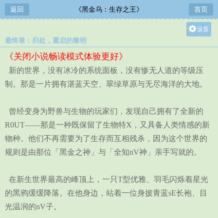
返回
《黑金乌：生存之王》
首页
设置
最终章：归处，重启的黎明
关灯
《关闭小说畅读模式体验更好》
大
新的世界，没有冰冷的系统面板，没有惨无人道的等级压
中
制。那是一片拥有湛蓝天空、翠绿草原与无尽海洋的大地。
小
曾经变身为野兽与生物的玩家们，发现自己拥有了全新的
R0UT——那是一种既保留了生物特X，又具备人类情感的新
物种。他们不再需要为了生存而互相残杀，因为这个世界的
规则是由那位「黑金之神」与「全知nV神」亲手写就的。
在新生世界最高的峰顶上，一只T型优雅、羽毛闪烁着星光
的黑鸦缓缓降落。在他身边，站着一位身披青蓝sE长袍、目
光温润的nV子。